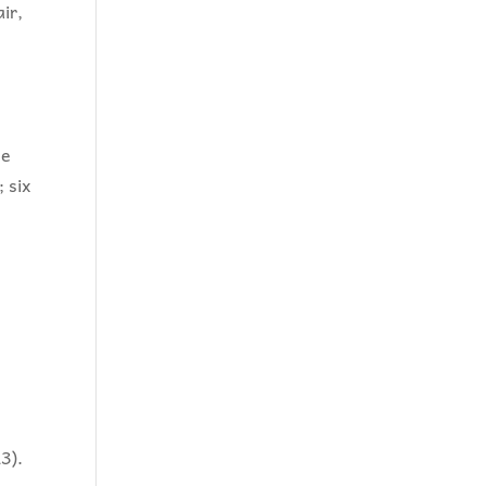
air,
ée
 six
3).