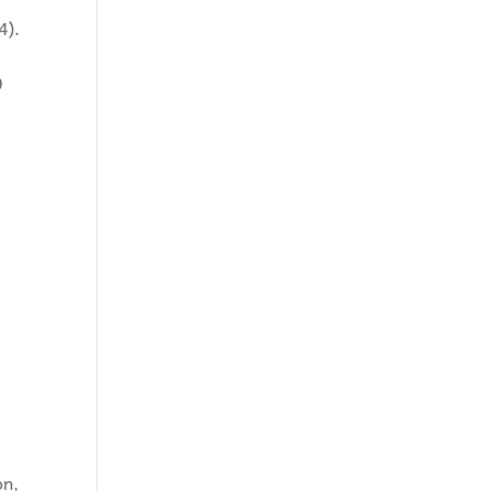
4).
0
on,