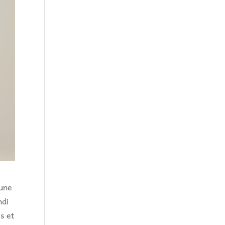
 une
ndi
es et