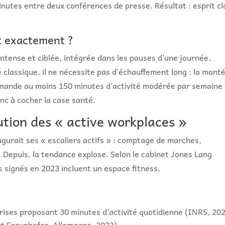
 minutes entre deux conférences de presse. Résultat : esprit cl
t exactement ?
ntense et ciblée, intégrée dans les pauses d’une journée.
classique, il ne nécessite pas d’échauffement long : la mont
ande au moins 150 minutes d’activité modérée par semaine ;
nc à cocher la case santé.
ution des « active workplaces »
gurait ses « escaliers actifs » : comptage de marches,
 Depuis, la tendance explose. Selon le cabinet Jones Lang
s signés en 2023 incluent un espace fitness.
rises proposant 30 minutes d’activité quotidienne (INRS, 202
ut Fraunhofer, Allemagne, 2022).